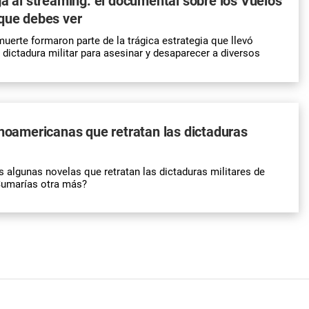
ga al streaming: el documental sobre los Vuelos
que debes ver
muerte formaron parte de la trágica estrategia que llevó
 dictadura militar para asesinar y desaparecer a diversos
inoamericanas que retratan las dictaduras
lgunas novelas que retratan las dictaduras militares de
Sumarías otra más?