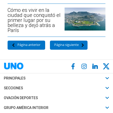
Cómo es vivir en la
ciudad que conquistó el
primer lugar por su
belleza y dejó atrás a
París
Página anterior
Página siguiente
PRINCIPALES
Últimas Noticias
SECCIONES
Política
Horóscopo
OVACIÓN DEPORTES
Sociedad
Motores
Fútbol
GRUPO AMÉRICA INTERIOR
Policiales