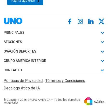
Página siguiente
PRINCIPALES
Últimas Noticias
SECCIONES
Política
Horóscopo
OVACIÓN DEPORTES
Sociedad
Motores
Fútbol
GRUPO AMÉRICA INTERIOR
Policiales
Recetas
Mundial
Canal 7 en Vivo
CONTACTO
Judiciales
Trucos caseros
Automovilismo
Radio Nihuil
Acerca de Nosotros
Economia
Políticas de Privacidad
Términos y Condiciones
Series y Películas
Rugby
FM UNA
Contactanos
Decálogo ético de IA
Edictos y Solicitadas
Tenis
Radio Brava
Newsletter
Básquet
© Copyright 2026 GRUPO AMERICA – Todos los derechos
San Juan 8
reservados
Boxeo