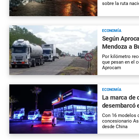
sobre la ruta naci
ECONOMÍA
Según Aprocam
Mendoza a Bu
Por kilómetro rec
que pesan en el 
Aprocam
ECONOMÍA
La marca de 
desembarcó 
Con 16 modelos d
concesionario Asi
desde China