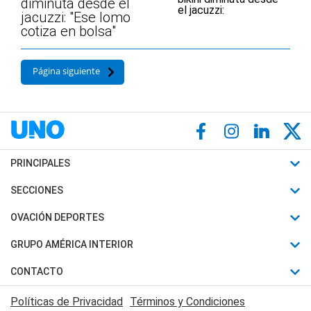
diminuta desde el
jacuzzi: "Ese lomo
cotiza en bolsa"
Página siguiente
PRINCIPALES
Últimas Noticias
SECCIONES
Política
Horóscopo
OVACIÓN DEPORTES
Sociedad
Motores
Fútbol
GRUPO AMÉRICA INTERIOR
Policiales
Recetas
Mundial
Canal 7 en Vivo
CONTACTO
Judiciales
Trucos caseros
Automovilismo
Radio Nihuil
Acerca de Nosotros
Economia
Políticas de Privacidad
Términos y Condiciones
Series y Películas
Rugby