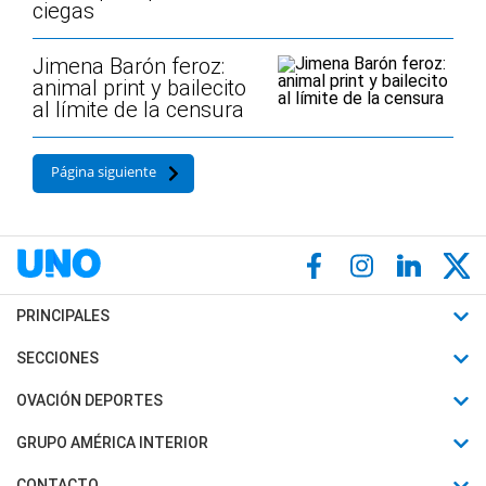
ciegas
Jimena Barón feroz:
animal print y bailecito
al límite de la censura
Página siguiente
PRINCIPALES
Últimas Noticias
SECCIONES
Política
Horóscopo
OVACIÓN DEPORTES
Sociedad
Motores
Fútbol
GRUPO AMÉRICA INTERIOR
Policiales
Recetas
Mundial
Canal 7 en Vivo
CONTACTO