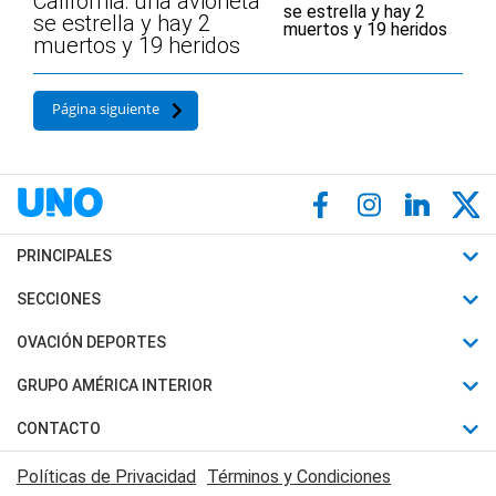
California: una avioneta
se estrella y hay 2
muertos y 19 heridos
Página siguiente
PRINCIPALES
Últimas Noticias
SECCIONES
Política
Horóscopo
OVACIÓN DEPORTES
Sociedad
Motores
Fútbol
GRUPO AMÉRICA INTERIOR
Policiales
Recetas
Mundial
Canal 7 en Vivo
CONTACTO
Judiciales
Trucos caseros
Automovilismo
Radio Nihuil
Acerca de Nosotros
Economia
Políticas de Privacidad
Términos y Condiciones
Series y Películas
Rugby