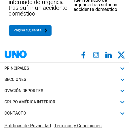
internado de urgencia
tras sufrir un accidente
doméstico
Página siguiente
PRINCIPALES
Últimas Noticias
SECCIONES
Política
Horóscopo
OVACIÓN DEPORTES
Sociedad
Motores
Fútbol
GRUPO AMÉRICA INTERIOR
Policiales
Recetas
Mundial
Canal 7 en Vivo
CONTACTO
Judiciales
Trucos caseros
Automovilismo
Radio Nihuil
Acerca de Nosotros
Economia
Políticas de Privacidad
Términos y Condiciones
Series y Películas