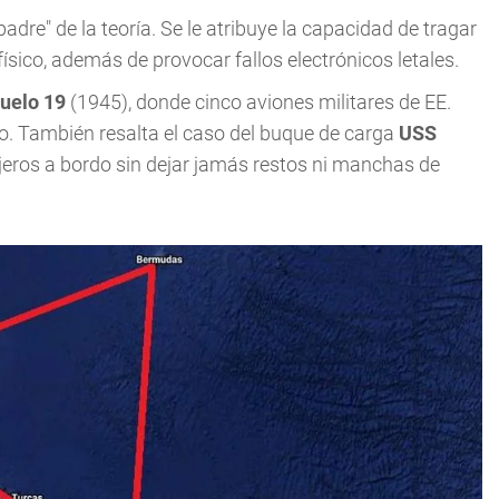
adre" de la teoría. Se le atribuye la capacidad de tragar
ísico, además de provocar fallos electrónicos letales.
uelo 19
(1945), donde cinco aviones militares de EE.
. También resalta el caso del buque de carga
USS
eros a bordo sin dejar jamás restos ni manchas de