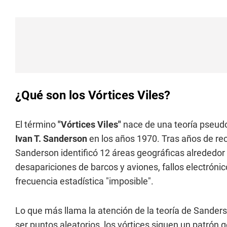
¿Qué son los Vórtices Viles?
El término
"Vórtices Viles"
nace de una teoría pseudoc
Ivan T. Sanderson
en los años 1970. Tras años de rec
Sanderson identificó 12 áreas geográficas alrededor
desapariciones de barcos y aviones, fallos electrón
frecuencia estadística "imposible".
Lo que más llama la atención de la teoría de Sande
ser puntos aleatorios, los vórtices siguen un patrón