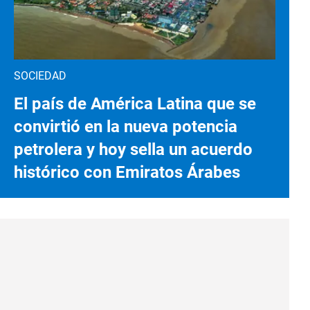
SOCIEDAD
El país de América Latina que se
convirtió en la nueva potencia
petrolera y hoy sella un acuerdo
histórico con Emiratos Árabes