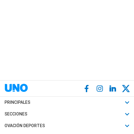
PRINCIPALES
Últimas Noticias
SECCIONES
Política
Horóscopo
OVACIÓN DEPORTES
Sociedad