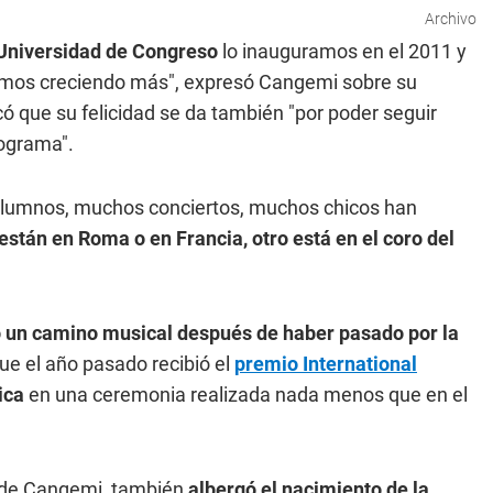
Archivo
Universidad de Congreso
lo inauguramos en el 2011 y
vamos creciendo más", expresó Cangemi sobre su
ó que su felicidad se da también "por poder seguir
ograma".
 alumnos, muchos conciertos, muchos chicos han
stán en Roma o en Francia, otro está en el coro del
o un camino musical después de haber pasado por la
ue el año pasado recibió el
premio International
ica
en una ceremonia realizada nada menos que en el
va de Cangemi, también
albergó el nacimiento de la