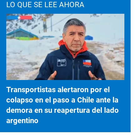
LO QUE SE LEE AHORA
Transportistas alertaron por el
colapso en el paso a Chile ante la
demora en su reapertura del lado
argentino