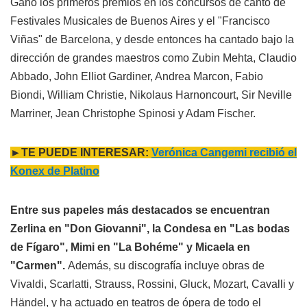
Ganó los primeros premios en los concursos de canto de
Festivales Musicales de Buenos Aires y el "Francisco
Viñas" de Barcelona, y desde entonces ha cantado bajo la
dirección de grandes maestros como Zubin Mehta, Claudio
Abbado, John Elliot Gardiner, Andrea Marcon, Fabio
Biondi, William Christie, Nikolaus Harnoncourt, Sir Neville
Marriner, Jean Christophe Spinosi y Adam Fischer.
►TE PUEDE INTERESAR:
Verónica Cangemi recibió el
Konex de Platino
Entre sus papeles más destacados se encuentran
Zerlina en "Don Giovanni", la Condesa en "Las bodas
de Fígaro", Mimi en "La Bohéme" y Micaela en
"Carmen".
Además, su discografía incluye obras de
Vivaldi, Scarlatti, Strauss, Rossini, Gluck, Mozart, Cavalli y
Händel, y ha actuado en teatros de ópera de todo el