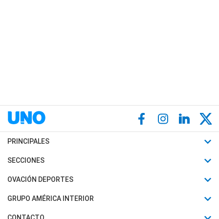
PRINCIPALES
Últimas Noticias
SECCIONES
Política
Horóscopo
OVACIÓN DEPORTES
Sociedad
Motores
Fútbol
GRUPO AMÉRICA INTERIOR
Policiales
Recetas
Mundial
Canal 7 en Vivo
CONTACTO