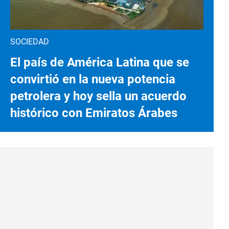
SOCIEDAD
El país de América Latina que se
convirtió en la nueva potencia
petrolera y hoy sella un acuerdo
histórico con Emiratos Árabes