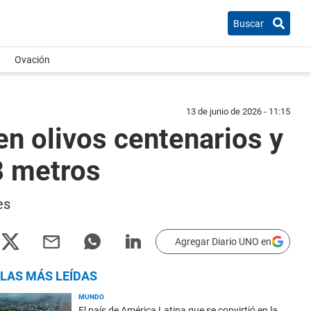
Buscar
Ovación
13 de junio de 2026 - 11:15
 en olivos centenarios y
,8 metros
es
Agregar Diario UNO en
LAS MÁS LEÍDAS
MUNDO
El país de América Latina que se convirtió en la