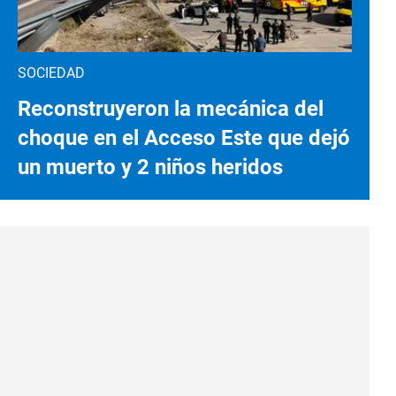
SOCIEDAD
Reconstruyeron la mecánica del
choque en el Acceso Este que dejó
un muerto y 2 niños heridos