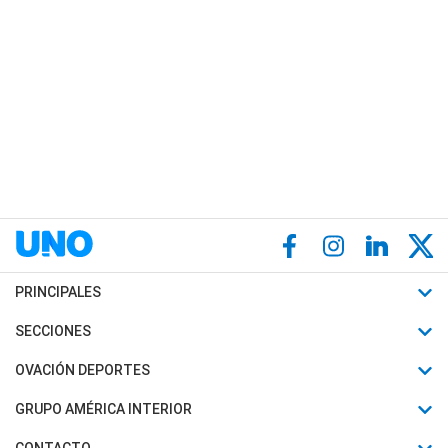
PRINCIPALES
Últimas Noticias
SECCIONES
Política
Horóscopo
OVACIÓN DEPORTES
Sociedad
Motores
Fútbol
GRUPO AMÉRICA INTERIOR
Policiales
Recetas
Mundial
Canal 7 en Vivo