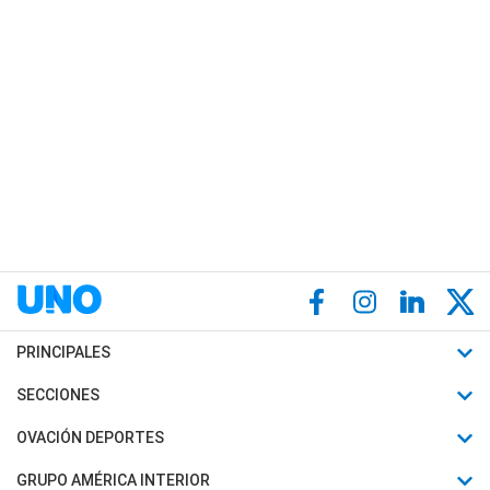
PRINCIPALES
Últimas Noticias
SECCIONES
Política
Horóscopo
OVACIÓN DEPORTES
Sociedad
Motores
Fútbol
GRUPO AMÉRICA INTERIOR