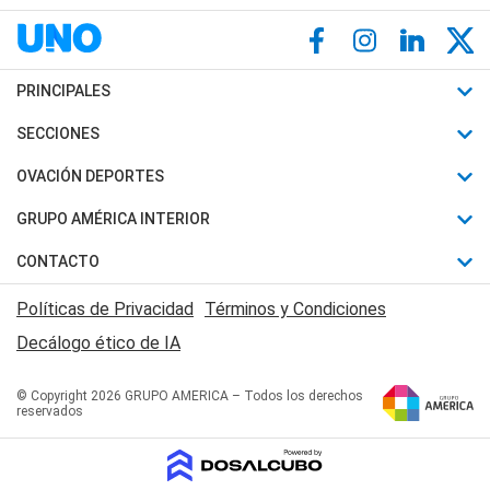
PRINCIPALES
Últimas Noticias
SECCIONES
Política
Horóscopo
OVACIÓN DEPORTES
Sociedad
Motores
Fútbol
GRUPO AMÉRICA INTERIOR
Policiales
Recetas
Mundial
Canal 7 en Vivo
CONTACTO
Judiciales
Trucos caseros
Automovilismo
Radio Nihuil
Acerca de Nosotros
Economia
Políticas de Privacidad
Términos y Condiciones
Series y Películas
Rugby
FM UNA
Contactanos
Decálogo ético de IA
Edictos y Solicitadas
Tenis
Radio Brava
Newsletter
Básquet
© Copyright 2026 GRUPO AMERICA – Todos los derechos
San Juan 8
reservados
Boxeo
Fuera de Juego