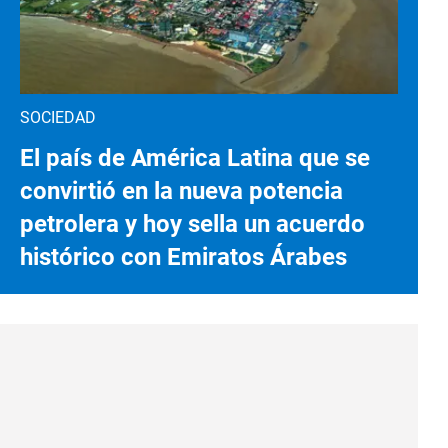
SOCIEDAD
El país de América Latina que se
convirtió en la nueva potencia
petrolera y hoy sella un acuerdo
histórico con Emiratos Árabes