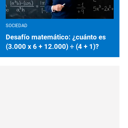
SOCIEDAD
Desafío matemático: ¿cuánto es
(3.000 x 6 + 12.000) ÷ (4 + 1)?