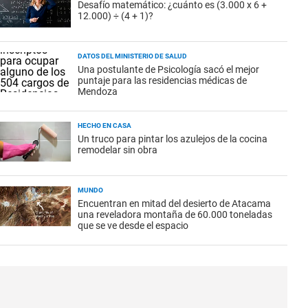
Desafío matemático: ¿cuánto es (3.000 x 6 +
12.000) ÷ (4 + 1)?
DATOS DEL MINISTERIO DE SALUD
Una postulante de Psicología sacó el mejor
puntaje para las residencias médicas de
Mendoza
HECHO EN CASA
Un truco para pintar los azulejos de la cocina
remodelar sin obra
MUNDO
Encuentran en mitad del desierto de Atacama
una reveladora montaña de 60.000 toneladas
que se ve desde el espacio