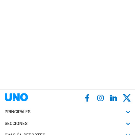
PRINCIPALES
Últimas Noticias
SECCIONES
Política