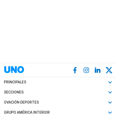
PRINCIPALES
Últimas Noticias
SECCIONES
Política
Horóscopo
OVACIÓN DEPORTES
Sociedad
Motores
Fútbol
GRUPO AMÉRICA INTERIOR