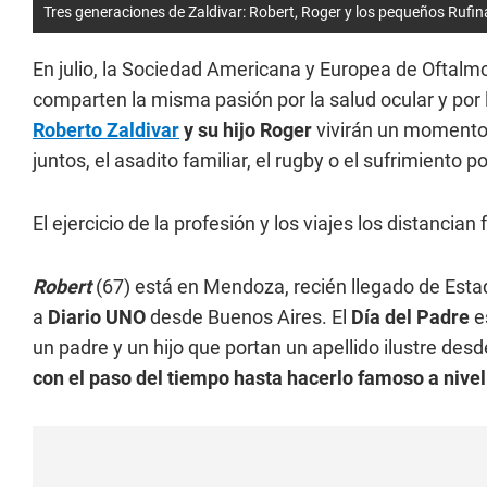
Tres generaciones de Zaldivar: Robert, Roger y los pequeños Rufina
En julio, la Sociedad Americana y Europea de Oftalmo
comparten la misma pasión por la salud ocular y por
Roberto Zaldivar
y su hijo Roger
vivirán un momento e
juntos, el asadito familiar, el rugby o el sufrimiento p
El ejercicio de la profesión y los viajes los distancia
Robert
(67) está en Mendoza, recién llegado de Est
a
Diario UNO
desde Buenos Aires. El
Día del Padre
es
un padre y un hijo que portan un apellido ilustre des
con el paso del tiempo hasta hacerlo famoso a nive