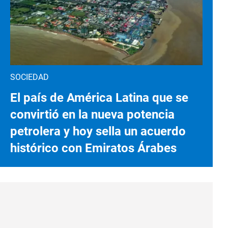
SOCIEDAD
El país de América Latina que se
convirtió en la nueva potencia
petrolera y hoy sella un acuerdo
histórico con Emiratos Árabes