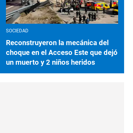
SOCIEDAD
Reconstruyeron la mecánica del
choque en el Acceso Este que dejó
un muerto y 2 niños heridos