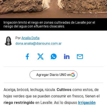
Irrigación limitó el riego en zonas cultivadas de Lavalle por el
riesgo del agua con efluentes cloacales.
Por
Analía Doña
dona.analia@diariouno.com.ar
Agregar Diario UNO en
Acelga, brócoli, lechuga, rúcula.
Cultivos
como estos, de
hojas verdes que se pueden consumir en fresco, tienen el
riego restringido
en Lavalle. Así lo dispuso
Irrigación