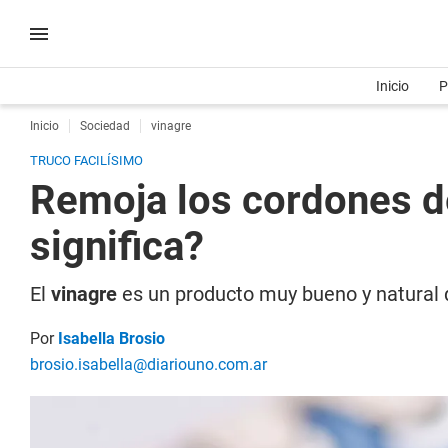
Inicio
P
Inicio
Sociedad
vinagre
TRUCO FACILÍSIMO
Remoja los cordones de
significa?
El
vinagre
es un producto muy bueno y natural q
Por
Isabella Brosio
brosio.isabella@diariouno.com.ar