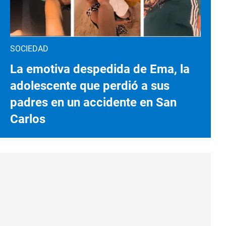
SOCIEDAD
La emotiva despedida de Ema, la
adolescente que perdió a sus
padres en un accidente en San
Carlos