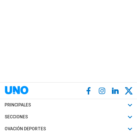
PRINCIPALES
Últimas Noticias
SECCIONES
Política
Horóscopo
OVACIÓN DEPORTES
Sociedad