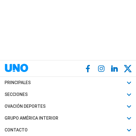
PRINCIPALES
Últimas Noticias
SECCIONES
Política
Horóscopo
OVACIÓN DEPORTES
Sociedad
Motores
Fútbol
GRUPO AMÉRICA INTERIOR
Policiales
Recetas
Mundial
Canal 7 en Vivo
CONTACTO
Judiciales
Trucos caseros