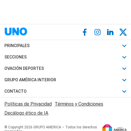
PRINCIPALES
Últimas Noticias
SECCIONES
Política
Horóscopo
OVACIÓN DEPORTES
Sociedad
Motores
Fútbol
GRUPO AMÉRICA INTERIOR
Policiales
Recetas
Mundial
Canal 7 en Vivo
CONTACTO
Judiciales
Trucos caseros
Automovilismo
Radio Nihuil
Acerca de Nosotros
Economia
Políticas de Privacidad
Términos y Condiciones
Series y Películas
Rugby
FM UNA
Contactanos
Decálogo ético de IA
Edictos y Solicitadas
Tenis
Radio Brava
Newsletter
Básquet
© Copyright 2026 GRUPO AMERICA – Todos los derechos
San Juan 8