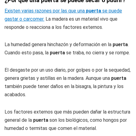
¿Por qué una puerta se puede secar o pudrir?
Existen varias razones por las que una
puerta
se puede
gastar o carcomer.
La madera es un material vivo que
responde o reacciona a los factores externos.
La humedad genera hinchazón y deformación en la
puerta
.
Cuando esto pasa, la
puerta
se traba, no cierra y se rompe.
El desgaste por un uso diario, por golpes o por la sequedad,
genera grietas y astillas en la madera. Aunque una
puerta
también puede tener daños en la bisagra, la pintura y los
acabados.
Los factores externos que más pueden dañar la estructura
general de la
puerta
son los biológicos, como hongos por
humedad o termitas que comen el material.