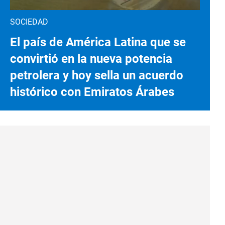
SOCIEDAD
El país de América Latina que se
convirtió en la nueva potencia
petrolera y hoy sella un acuerdo
histórico con Emiratos Árabes