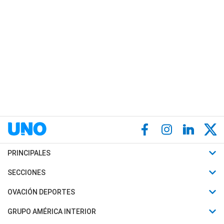
PRINCIPALES
Últimas Noticias
SECCIONES
Política
Horóscopo
OVACIÓN DEPORTES
Sociedad
Motores
Fútbol
GRUPO AMÉRICA INTERIOR
Policiales
Recetas