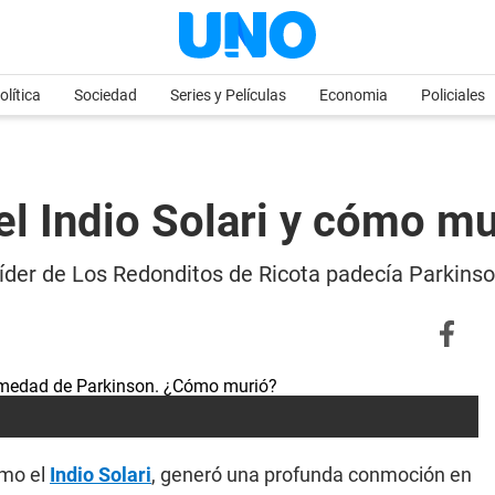
olítica
Sociedad
Series y Películas
Economia
Policiales
l Indio Solari y cómo mu
co líder de Los Redonditos de Ricota padecía Parkin
omo el
Indio Solari
, generó una profunda conmoción en