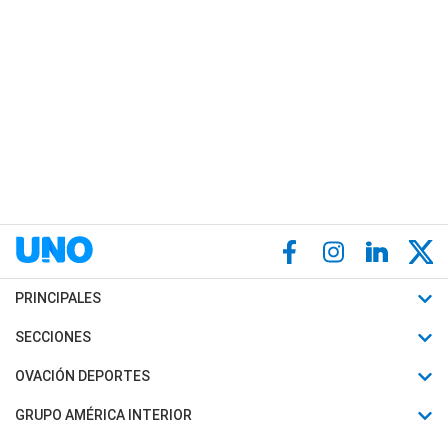
PRINCIPALES
Últimas Noticias
SECCIONES
Política
Horóscopo
OVACIÓN DEPORTES
Sociedad
Motores
Fútbol
GRUPO AMÉRICA INTERIOR
Policiales
Recetas
Mundial