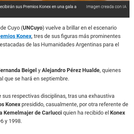
recibirán sus Premios Konex en una gala a
Imagen creada con IA
 de Cuyo (
UNCuyo
) vuelve a brillar en el escenario
remios Konex
, tres de sus figuras más prominentes
destacadas de las Humanidades Argentinas para el
ernanda Beigel
y
Alejandro Pérez Hualde
, quienes
ial que se hará en septiembre.
e sus respectivas disciplinas, tras una exhaustiva
os Konex
presidido, casualmente, por otra referente de
a Kemelmajer de Carlucci
quien ha recibido el
Konex
6 y 1998.