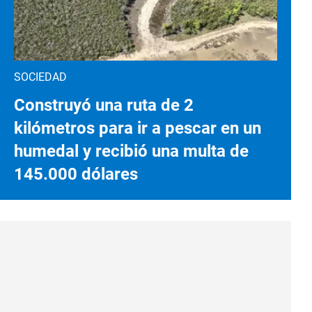
SOCIEDAD
Construyó una ruta de 2
kilómetros para ir a pescar en un
humedal y recibió una multa de
145.000 dólares