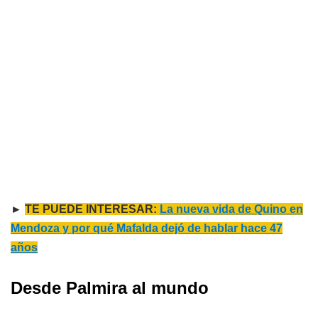
►
TE PUEDE INTERESAR:
La nueva vida de Quino en
Mendoza y por qué Mafalda dejó de hablar hace 47
años
Desde Palmira al mundo