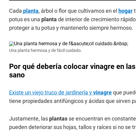
Cada
planta
, árbol o flor que cultivamos en el
hogar
t
potus es una
planta
de interior de crecimiento rápid
proteger a tu potus y mantenerlo siempre hermoso.
Una planta hermosa y de fácil cuidado.
Por qué debería colocar vinagre en las 
sano
Existe un viejo truco de jardinería y
vinagre
que puede 
tiene propiedades antifúngicos y ácidas que sirven pa
Justamente, las
plantas
se encuentran en constante 
pueden deteriorar sus hojas, tallos y raíces si no se t