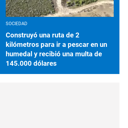
SOCIEDAD
Construyó una ruta de 2
kilómetros para ir a pescar en un
humedal y recibió una multa de
145.000 dólares