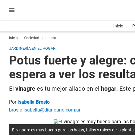
Inicio
P
Inicio
Sociedad
planta
JARDINERÍA EN EL HOGAR
Potus fuerte y alegre: 
espera a ver los result
El
vinagre
es tu mejor aliado en el
hogar
. Este 
Por
Isabella Brosio
brosio.isabella@diariouno.com.ar
El vinagre es muy bueno para las hojas, tallos y raíces de la planta