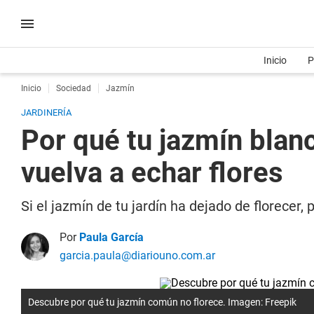
Inicio
P
Inicio
Sociedad
Jazmín
JARDINERÍA
Por qué tu jazmín blanc
vuelva a echar flores
Si el jazmín de tu jardín ha dejado de florece
Por
Paula García
garcia.paula@diariouno.com.ar
Descubre por qué tu jazmín común no florece. Imagen: Freepik