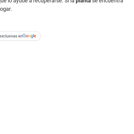
ue lo ayude a recuperarse. Si la
planta
se encuentra
hogar.
exclusivas en