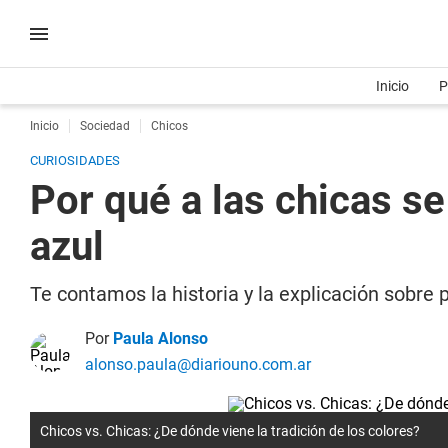
Inicio
P
Inicio
Sociedad
Chicos
CURIOSIDADES
Por qué a las chicas se
azul
Te contamos la historia y la explicación sobre p
Por
Paula Alonso
alonso.paula@diariouno.com.ar
Chicos vs. Chicas: ¿De dónde viene la tradición de los colores?