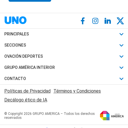
PRINCIPALES
Últimas Noticias
SECCIONES
Política
Horóscopo
OVACIÓN DEPORTES
Sociedad
Motores
Fútbol
GRUPO AMÉRICA INTERIOR
Policiales
Recetas
Mundial
Canal 7 en Vivo
CONTACTO
Judiciales
Trucos caseros
Automovilismo
Radio Nihuil
Acerca de Nosotros
Economia
Políticas de Privacidad
Términos y Condiciones
Series y Películas
Rugby
FM UNA
Contactanos
Decálogo ético de IA
Edictos y Solicitadas
Tenis
Radio Brava
Newsletter
Básquet
© Copyright 2026 GRUPO AMERICA – Todos los derechos
San Juan 8
reservados
Boxeo