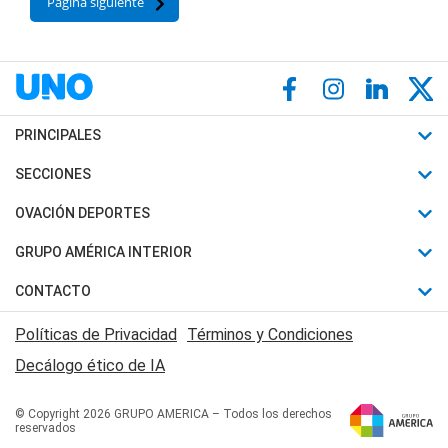
Página siguiente
PRINCIPALES
Últimas Noticias
SECCIONES
Política
Horóscopo
OVACIÓN DEPORTES
Sociedad
Motores
Fútbol
GRUPO AMÉRICA INTERIOR
Policiales
Recetas
Mundial
Canal 7 en Vivo
CONTACTO
Judiciales
Trucos caseros
Automovilismo
Radio Nihuil
Acerca de Nosotros
Economia
Políticas de Privacidad
Términos y Condiciones
Series y Películas
Rugby
FM UNA
Contactanos
Decálogo ético de IA
Edictos y Solicitadas
Tenis
Radio Brava
Newsletter
Básquet
© Copyright 2026 GRUPO AMERICA – Todos los derechos
San Juan 8
reservados
Boxeo