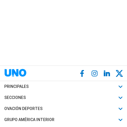
PRINCIPALES
Últimas Noticias
SECCIONES
Política
Horóscopo
OVACIÓN DEPORTES
Sociedad
Motores
Fútbol
GRUPO AMÉRICA INTERIOR
Policiales
Recetas