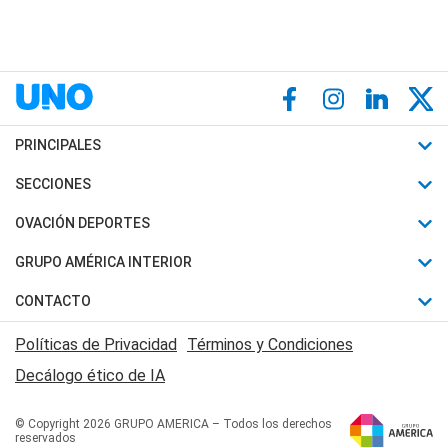
PRINCIPALES
Últimas Noticias
SECCIONES
Política
Horóscopo
OVACIÓN DEPORTES
Sociedad
Motores
Fútbol
GRUPO AMÉRICA INTERIOR
Policiales
Recetas
Mundial
Canal 7 en Vivo
CONTACTO
Judiciales
Trucos caseros
Automovilismo
Radio Nihuil
Acerca de Nosotros
Economia
Políticas de Privacidad
Términos y Condiciones
Series y Películas
Rugby
FM UNA
Contactanos
Decálogo ético de IA
Edictos y Solicitadas
Tenis
Radio Brava
Newsletter
Básquet
© Copyright 2026 GRUPO AMERICA – Todos los derechos
San Juan 8
reservados