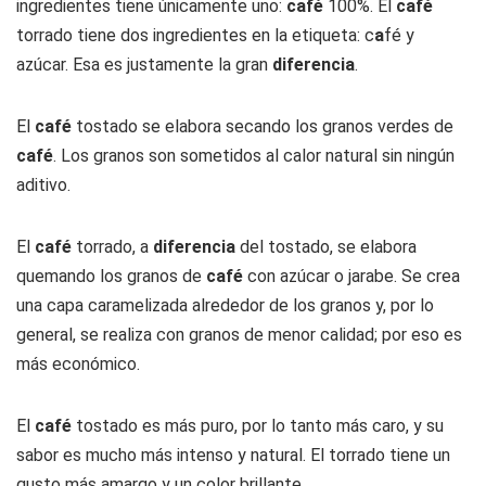
ingredientes tiene únicamente uno:
café
100%. El
café
torrado tiene dos ingredientes en la etiqueta: c
a
fé y
azúcar. Esa es justamente la gran
diferencia
.
El
café
tostado se elabora secando los granos verdes de
café
. Los granos son sometidos al calor natural sin ningún
aditivo.
El
café
torrado, a
diferencia
del tostado, se elabora
quemando los granos de
café
con azúcar o jarabe. Se crea
una capa caramelizada alrededor de los granos y, por lo
general, se realiza con granos de menor calidad; por eso es
más económico.
El
café
tostado es más puro, por lo tanto más caro, y su
sabor es mucho más intenso y natural. El torrado tiene un
gusto más amargo y un color brillante.