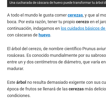
Una cucharada de cáscara de huevo puede transformar tu árbol d
A todo el mundo le gusta comer
cerezas
, y que al m
boca. Por esta razón, tener tu propio
cerezo
en el jar
continuación, indagamos en
los cuidados básicos de
con cáscaras de
huevo
.
El árbol del cerezo, de nombre científico Prunus avium
rosáceas. Es conocido mundialmente por su sabroso y
entre un y dos centímetros de diámetro, que varía en 
madurar.
Este
árbol
no resulta demasiado exigente con sus cui
época de frutos se llenará de las
cerezas
más delicio
condiciones.