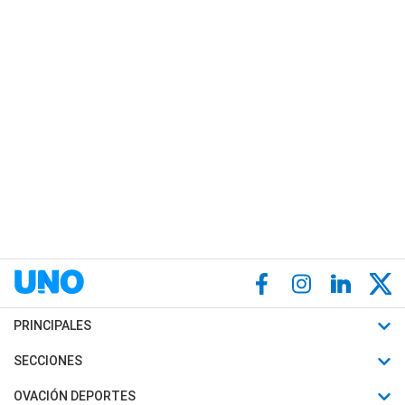
PRINCIPALES
Últimas Noticias
SECCIONES
Política
Horóscopo
OVACIÓN DEPORTES