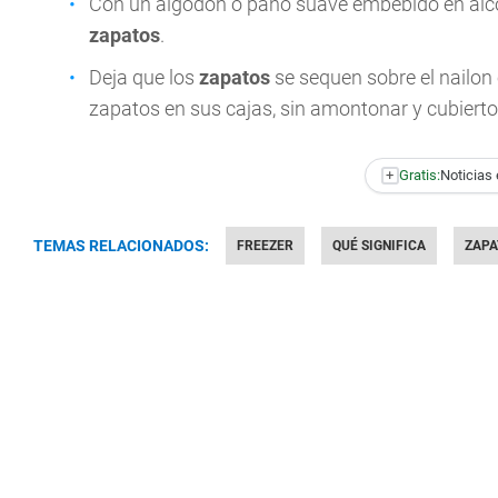
Con un algodón o paño suave embebido en alcoh
zapatos
.
Deja que los
zapatos
se sequen sobre el nailon 
zapatos en sus cajas, sin amontonar y cubierto
+
Gratis:
Noticias 
TEMAS RELACIONADOS:
FREEZER
QUÉ SIGNIFICA
ZAPA