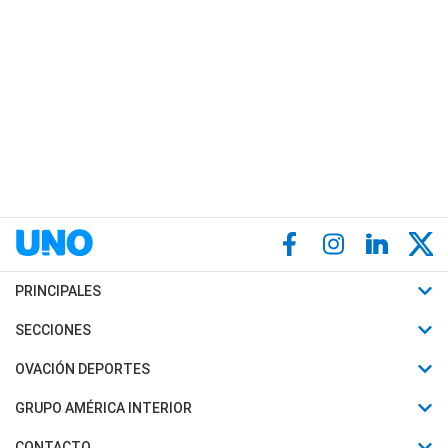
PRINCIPALES
Últimas Noticias
SECCIONES
Política
Horóscopo
OVACIÓN DEPORTES
Sociedad
Motores
Fútbol
GRUPO AMÉRICA INTERIOR
Policiales
Recetas
Mundial
Canal 7 en Vivo
CONTACTO