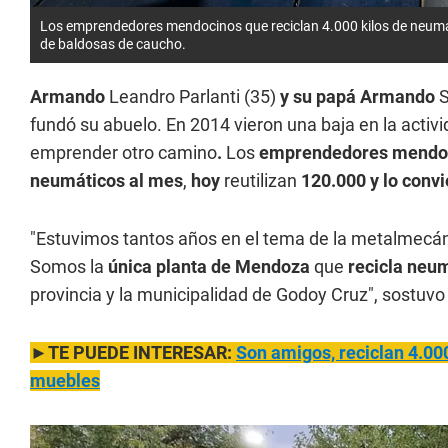
Los emprendedores mendocinos que reciclan 4.000 kilos de neumát
de baldosas de caucho.
Armando
Leandro Parlanti (35)
y su papá Armando
S
fundó su abuelo. En 2014 vieron una baja en la activ
emprender otro camino
.
Los
emprendedores mendo
neumáticos al mes
,
hoy
reutilizan
120.000
y lo conv
"Estuvimos tantos años en el tema de la metalmecán
Somos la
única planta de Mendoza
que
recicla neu
provincia y la municipalidad de Godoy Cruz", sostuv
►TE PUEDE INTERESAR:
Son amigos, reciclan 4.000
muebles