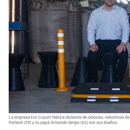
La empresa Eco Cuyum fabrica divisores de ciclovías, reductores de
Parlanti (35) y su papá Armando Sergio (62) son sus dueños.