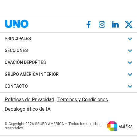
PRINCIPALES
Últimas Noticias
SECCIONES
Política
Horóscopo
OVACIÓN DEPORTES
Sociedad
Motores
Fútbol
GRUPO AMÉRICA INTERIOR
Policiales
Recetas
Mundial
Canal 7 en Vivo
CONTACTO
Judiciales
Trucos caseros
Automovilismo
Radio Nihuil
Acerca de Nosotros
Economia
Políticas de Privacidad
Términos y Condiciones
Series y Películas
Rugby
FM UNA
Contactanos
Decálogo ético de IA
Edictos y Solicitadas
Tenis
Radio Brava
Newsletter
Básquet
© Copyright 2026 GRUPO AMERICA – Todos los derechos
San Juan 8
reservados
Boxeo